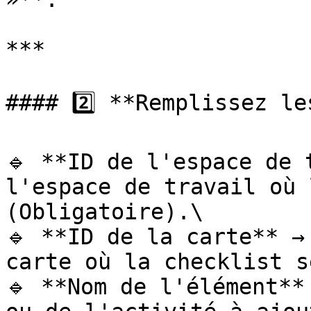
***

#### 2️⃣ **Remplissez le
🔹 **ID de l'espace de 
l'espace de travail où 
(Obligatoire).\

🔹 **ID de la carte** →
carte où la checklist s
🔹 **Nom de l'élément**