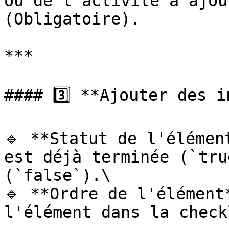
ou de l'activité à ajou
(Obligatoire).

***

#### 3️⃣ **Ajouter des i
🔹 **Statut de l'élémen
est déjà terminée (`tru
(`false`).\

🔹 **Ordre de l'élément
l'élément dans la check