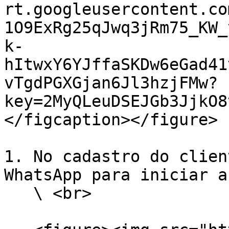
rt.googleusercontent.co
1O9ExRg25qJwq3jRm75_KW_
k-
hItwxY6YJffaSKDw6eGad41
vTgdPGXGjan6Jl3hzjFMw?
key=2MyQLeuDSEJGb3JjkO8
</figcaption></figure>

1. No cadastro do clien
WhatsApp para iniciar a
   \ <br>
