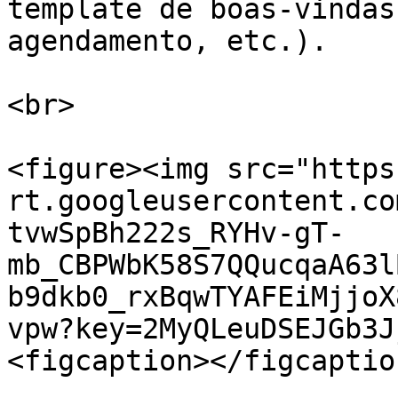
template de boas-vindas
agendamento, etc.).

<br>

<figure><img src="https
rt.googleusercontent.co
tvwSpBh222s_RYHv-gT-
mb_CBPWbK58S7QQucqaA63l
b9dkb0_rxBqwTYAFEiMjjoX
vpw?key=2MyQLeuDSEJGb3J
<figcaption></figcaptio