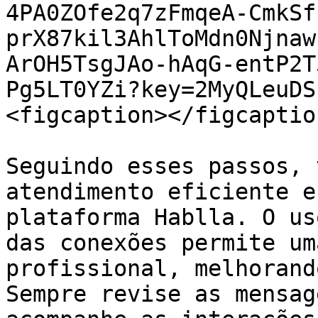
4PA0ZOfe2q7zFmqeA-CmkSf
prX87kil3AhlToMdn0Njnaw
ArOH5TsgJAo-hAqG-entP2T
Pg5LT0YZi?key=2MyQLeuDS
<figcaption></figcaptio
Seguindo esses passos, 
atendimento eficiente e
plataforma Hablla. O us
das conexões permite um
profissional, melhorand
Sempre revise as mensag