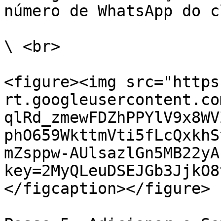
número de WhatsApp do c
\ <br>

<figure><img src="https
rt.googleusercontent.co
qlRd_zmewFDZhPPYlV9x8WV
phO659WkttmVti5fLcQxkhS
mZsppw-AUlsazlGn5MB22yA
key=2MyQLeuDSEJGb3JjkO8
</figcaption></figure>
