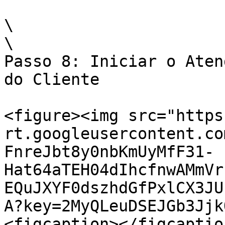
\

\

Passo 8: Iniciar o Aten
do Cliente

<figure><img src="https
rt.googleusercontent.co
FnreJbt8y0nbKmUyMfF31-
Hat64aTEH04dIhcfnwAMmVr
EQuJXYF0dszhdGfPxlCX3JU
A?key=2MyQLeuDSEJGb3Jjk
<figcaption></figcaptio