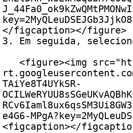
J_44Fa0_ok9kZwQMtPMONwI
key=2MyQLeuDSEJGb3JjkO8
</figcaption></figure>

3. Em seguida, selecion
   <figure><img src="https://lh7-
rt.googleusercontent.co
TAiYe8T4UYkSR-
OCILWeRYUU8sSGeUKvAQBhK
RCv6Iaml8ux6qsSM3Ui8GW3
e4G6-MPgA?key=2MyQLeuDS
<figcaption></figcaptio