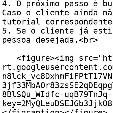
4. O próximo passo é bu
Caso o cliente ainda nã
tutorial correspondente.
5. Se o cliente já esti
pessoa desejada.<br>

   <figure><img src="https://lh7-
rt.googleusercontent.co
n8lck_vc8DxhmFiFPtT17VN
3jf33MbAOr83zsSE2qDEqpg
8BlSQu_WIdfc-uqB79TnJq-
key=2MyQLeuDSEJGb3JjkO8
</figcaption></figure>
