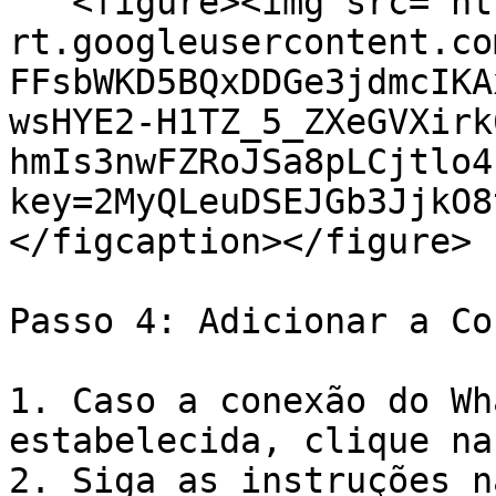
   <figure><img src="https://lh7-
rt.googleusercontent.co
FFsbWKD5BQxDDGe3jdmcIKA
wsHYE2-H1TZ_5_ZXeGVXirk
hmIs3nwFZRoJSa8pLCjtlo4
key=2MyQLeuDSEJGb3JjkO8
</figcaption></figure>

Passo 4: Adicionar a Co
1. Caso a conexão do Wh
estabelecida, clique na
2. Siga as instruções n