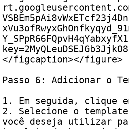
rt.googleusercontent.co
VSBEm5pAi8vWxETcf23j4Dn
xVu3ofRwyxGhOnfkyqyd_91
Y_SPpR66FQpvH4qYabxyfX1
key=2MyQLeuDSEJGb3JjkO8
</figcaption></figure>

Passo 6: Adicionar o Te
1. Em seguida, clique e
2. Selecione o template
você deseja utilizar pa