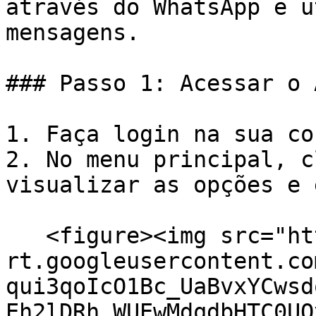
através do WhatsApp e u
mensagens.

### Passo 1: Acessar o 
1. Faça login na sua co
2. No menu principal, c
visualizar as opções e 
   <figure><img src="https://lh7-
rt.googleusercontent.co
qui3qoIcO1Bc_UaBvxYCwsd
Eh2lDRh_WUEwMdqdbHTC0UQ