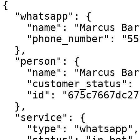
{

  "whatsapp": {

    "name": "Marcus Barboza",

    "phone_number": "5517997275046"

  },

  "person": {

    "name": "Marcus Barboza",

    "customer_status": "lead",

    "id": "675c7667dc2708736e804575"

  },

  "service": {

    "type": "whatsapp",
