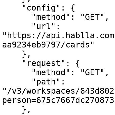
    "config": {

      "method": "GET",

      "url": 
"https://api.hablla.com
aa9234eb9797/cards"

    },

    "request": {

      "method": "GET",

      "path": 
"/v3/workspaces/643d802
person=675c7667dc270873
    },
