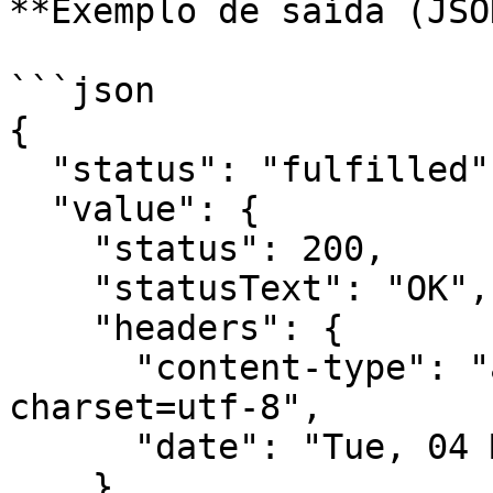
**Exemplo de saída (JSO
```json

{

  "status": "fulfilled",

  "value": {

    "status": 200,

    "statusText": "OK",

    "headers": {

      "content-type": "application/json; 
charset=utf-8",

      "date": "Tue, 04 Mar 2025 19:10:56 GMT"

    },
