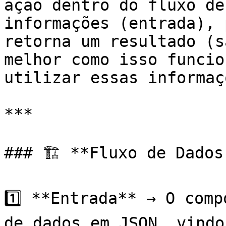
ação dentro do fluxo de
informações (entrada), 
retorna um resultado (s
melhor como isso funcio
utilizar essas informaç
***

### 🏗 **Fluxo de Dados
1️⃣ **Entrada** → O comp
de dados em JSON, vindo