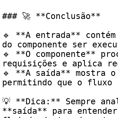
### 🚀 **Conclusão**

🔹 **A entrada** contém
do componente ser execu
🔹 **O componente** pro
requisições e aplica re
🔹 **A saída** mostra o
permitindo que o fluxo 
💡 **Dica:** Sempre ana
**saída** para entender