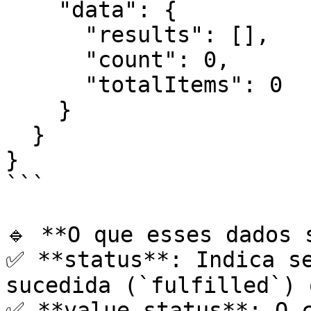
    "data": {

      "results": [],

      "count": 0,

      "totalItems": 0

    }

  }

}

```

🔹 **O que esses dados 
✅ **status**: Indica s
sucedida (`fulfilled`) 
✅ **value.status**: O c