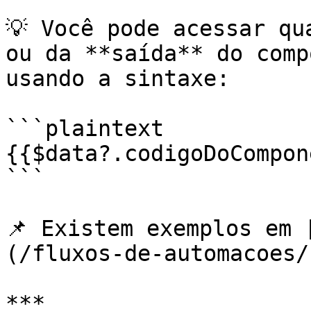
💡 Você pode acessar qu
ou da **saída** do comp
usando a sintaxe:

```plaintext

{{$data?.codigoDoCompon
```

📌 Existem exemplos em 
(/fluxos-de-automacoes/
***
