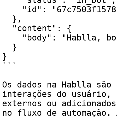
    "status": "in_bot",

    "id": "67c7503f15788872a1f61328"

  },

  "content": {

    "body": "Hablla, boa tarde!"

  }

}

```

Os dados na Hablla são 
interações do usuário, 
externos ou adicionados
no fluxo de automação. 