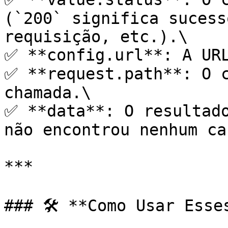
(`200` significa sucess
requisição, etc.).\

✅ **config.url**: A URL
✅ **request.path**: O c
chamada.\

✅ **data**: O resultado
não encontrou nenhum ca
***

### 🛠 **Como Usar Esse