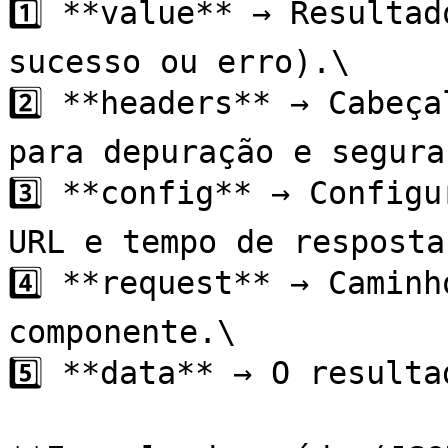
1️⃣ **value** → Resultad
sucesso ou erro).\

2️⃣ **headers** → Cabeça
para depuração e segura
3️⃣ **config** → Configu
URL e tempo de resposta.
4️⃣ **request** → Caminh
componente.\

5️⃣ **data** → O resulta