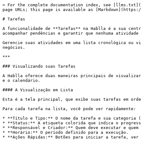
> For the complete documentation index, see [llms.txt](
page URLs; this page is available as [Markdown](https:/
# Tarefas

A funcionalidade de **Tarefas** na Hablla é a sua centr
acompanhar pendências e garantir que nenhuma atividade 
Gerencie suas atividades em uma lista cronológica ou vi
negócios.

***

### Visualizando suas Tarefas

A Hablla oferece duas maneiras principais de visualizar
e o calendário.

#### A Visualização em Lista

Esta é a tela principal, que exibe suas tarefas em orde
Para cada tarefa na lista, você pode ver rapidamente:

* **Título e Tipo:** O nome da tarefa e sua categoria (
* **Status:** A etiqueta colorida que indica o progress
* **Responsável e Criador:** Quem deve executar e quem 
* **Horário:** O período definido para a execução.

* **Ações Rápidas:** Botões para iniciar a tarefa, ver 