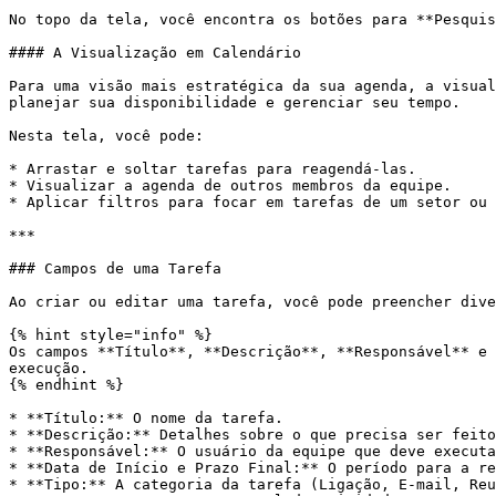
No topo da tela, você encontra os botões para **Pesquis
#### A Visualização em Calendário

Para uma visão mais estratégica da sua agenda, a visual
planejar sua disponibilidade e gerenciar seu tempo.

Nesta tela, você pode:

* Arrastar e soltar tarefas para reagendá-las.

* Visualizar a agenda de outros membros da equipe.

* Aplicar filtros para focar em tarefas de um setor ou 
***

### Campos de uma Tarefa

Ao criar ou editar uma tarefa, você pode preencher dive
{% hint style="info" %}

Os campos **Título**, **Descrição**, **Responsável** e 
execução.

{% endhint %}

* **Título:** O nome da tarefa.

* **Descrição:** Detalhes sobre o que precisa ser feito
* **Responsável:** O usuário da equipe que deve executa
* **Data de Início e Prazo Final:** O período para a re
* **Tipo:** A categoria da tarefa (Ligação, E-mail, Reu