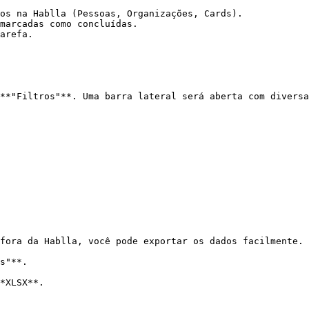
os na Hablla (Pessoas, Organizações, Cards).

marcadas como concluídas.

arefa.

**"Filtros"**. Uma barra lateral será aberta com diversa
fora da Hablla, você pode exportar os dados facilmente.

s"**.

*XLSX**.
