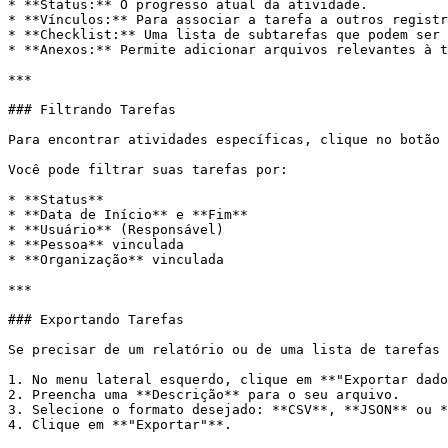
* **Status:** O progresso atual da atividade.

* **Vínculos:** Para associar a tarefa a outros registr
* **Checklist:** Uma lista de subtarefas que podem ser 
* **Anexos:** Permite adicionar arquivos relevantes à t
***

### Filtrando Tarefas

Para encontrar atividades específicas, clique no botão 
Você pode filtrar suas tarefas por:

* **Status**

* **Data de Início** e **Fim**

* **Usuário** (Responsável)

* **Pessoa** vinculada

* **Organização** vinculada

***

### Exportando Tarefas

Se precisar de um relatório ou de uma lista de tarefas 
1. No menu lateral esquerdo, clique em **"Exportar dado
2. Preencha uma **Descrição** para o seu arquivo.

3. Selecione o formato desejado: **CSV**, **JSON** ou *
4. Clique em **"Exportar"**.
