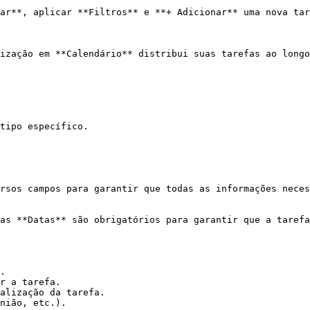
ar**, aplicar **Filtros** e **+ Adicionar** uma nova tar
ização em **Calendário** distribui suas tarefas ao longo
tipo específico.

rsos campos para garantir que todas as informações neces
as **Datas** são obrigatórios para garantir que a tarefa
.

r a tarefa.

alização da tarefa.

nião, etc.).
