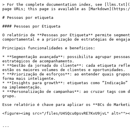
> For the complete documentation index, see [llms.txt](
page URLs; this page is available as [Markdown](https:/
# Pessoas por etiqueta

#### Pessoas por Etiqueta

O relatório de **Pessoas por Etiqueta** permite segment
comportamental e a priorização de estratégias de engaja
Principais funcionalidades e benefícios:

* **Segmentação avançada**: possibilita agrupar pessoas
estratégicos de acompanhamento.

* **Gestão da jornada do cliente**: cada etiqueta refle
estão os maiores volumes de clientes e oportunidades.

* **Priorização de esforços**: ao entender quais grupos
forma mais inteligente.

* **Insights para growth**: etiquetas como “Indicação” 
na implementação.

* **Personalização de campanhas**: ao cruzar tags com d
grupo.

Esse relatório é chave para aplicar os **8Cs do Marketi
<figure><img src="/files/U4SQcu0psvRE7KvU9jvL" alt=""><
---
