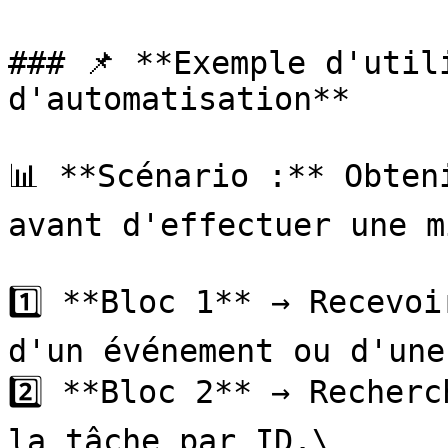
### 📌 **Exemple d'util
d'automatisation**

📊 **Scénario :** Obten
avant d'effectuer une m
1️⃣ **Bloc 1** → Recevoi
d'un événement ou d'une
2️⃣ **Bloc 2** → Recherc
la tâche par ID.\
