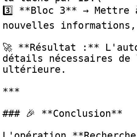
3️⃣ **Bloc 3** → Mettre 
nouvelles informations,
🚀 **Résultat :** L'aut
détails nécessaires de 
ultérieure.

***

### 🎉 **Conclusion**

L'opération **Recherche