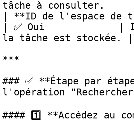
tâche à consulter.      
| **ID de l'espace de travail
| ✅ Oui             | I
la tâche est stockée. |

***

### ✅ **Étape par étape
l'opération "Rechercher
#### 1️⃣ **Accédez au co