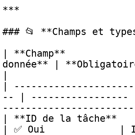
***

### 📂 **Champs et type
| **Champ**            
donnée** | **Obligatoire ?** | **Descript
|

| ---------------------
-- | ----------------- 
------------------------
| **ID de la tâche**         
| ✅ Oui             | I