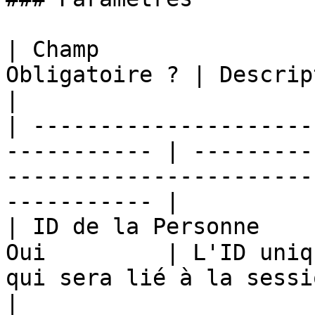
| Champ                
Obligatoire ? | Description                                                                      
|

| ---------------------
----------- | ---------
-----------------------
----------- |

| ID de la Personne    
Oui         | L'ID uniq
qui sera lié à la session de chat.       
|
