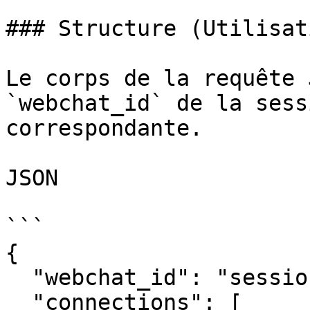
### Structure (Utilisat
Le corps de la requête 
`webchat_id` de la sess
correspondante.

JSON

```

{

  "webchat_id": "session_uuid_a1b2c3d4e5",

  "connections": [
