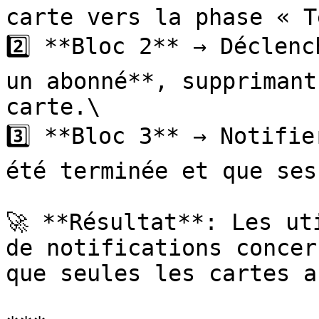
carte vers la phase « T
2️⃣ **Bloc 2** → Déclenc
un abonné**, supprimant
carte.\

3️⃣ **Bloc 3** → Notifie
été terminée et que ses
🚀 **Résultat**: Les ut
de notifications concer
que seules les cartes a