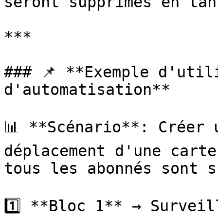
seront supprimés en tan
***

### 📌 **Exemple d'util
d'automatisation**

📊 **Scénario**: Créer 
déplacement d'une carte
tous les abonnés sont s
1️⃣ **Bloc 1** → Surveil