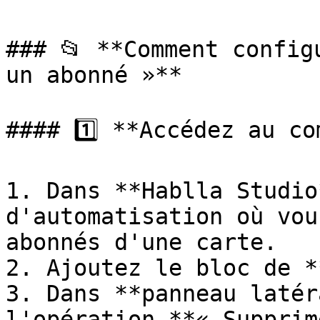
### 📂 **Comment config
un abonné »**

#### 1️⃣ **Accédez au co
1. Dans **Hablla Studio
d'automatisation où vou
abonnés d'une carte.

2. Ajoutez le bloc de *
3. Dans **panneau latér
l'opération **« Supprim