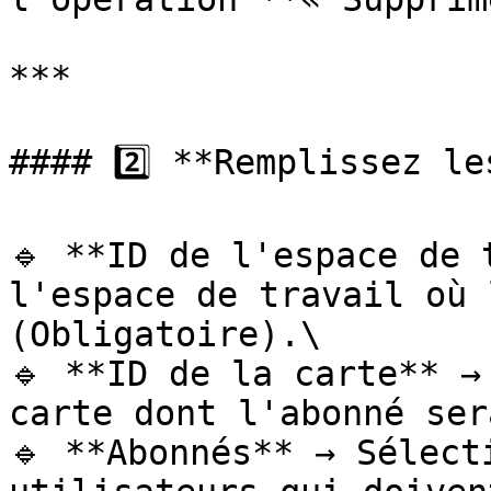
***

#### 2️⃣ **Remplissez le
🔹 **ID de l'espace de 
l'espace de travail où 
(Obligatoire).\

🔹 **ID de la carte** →
carte dont l'abonné ser
🔹 **Abonnés** → Sélect