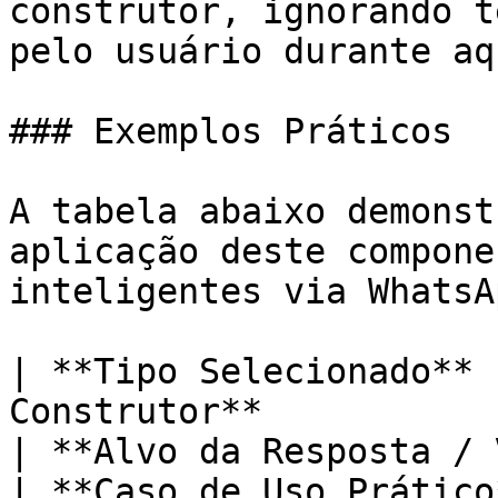
construtor, ignorando t
pelo usuário durante aq
### Exemplos Práticos

A tabela abaixo demonst
aplicação deste compone
inteligentes via WhatsAp
| **Tipo Selecionado** 
Construtor**                                                                                                                        
| **Alvo da Resposta / Variável**                                                    
| **Caso de Uso Prático**                                                                                                       