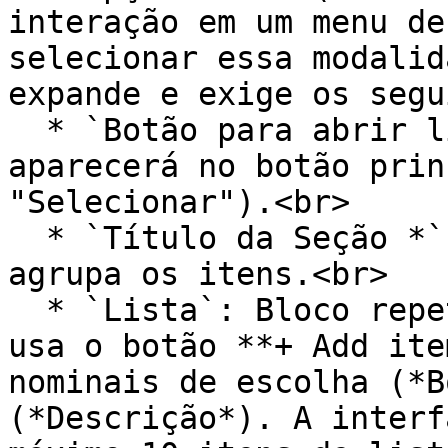
interação em um menu de
selecionar essa modalid
expande e exige os segu
  * `Botão para abrir lista *`: O texto que 
aparecerá no botão prin
"Selecionar").<br>

  * `Título da Seção *`: O cabeçalho da janela que 
agrupa os itens.<br>

  * `Lista`: Bloco repetidor onde o administrador 
usa o botão **+ Add ite
nominais de escolha (*B
(*Descrição*). A interf