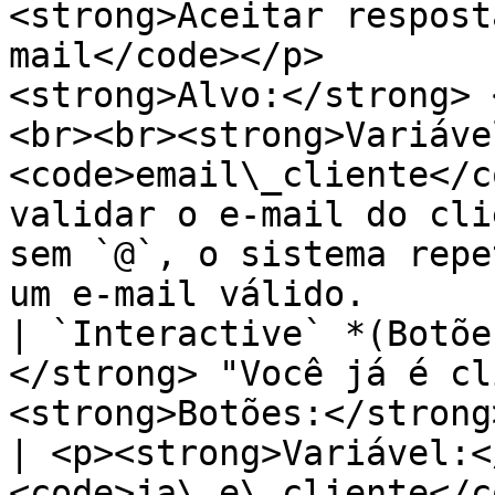
<strong>Aceitar respost
mail</code></p>        
<strong>Alvo:</strong> 
<br><br><strong>Variáve
<code>email\_cliente</c
validar o e-mail do cli
sem `@`, o sistema repe
um e-mail válido.      
| `Interactive` *(Botõe
</strong> "Você já é cl
<strong>Botões:</strong> \[Sim] , \[Não]</p>
| <p><strong>Variável:<
<code>ja\_e\_cliente</c