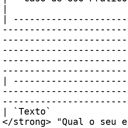
|

| ---------------------
-----------------------
-----------------------
-----------------------
-----------------------
-----------------------
| ---------------------
-----------------------
-----------------------
| `Texto`              
</strong> "Qual o seu e