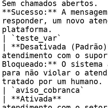
Sem chamados abertos.  
**Sucesso:** A mensagem
responder, um novo aten
plataforma.            
| `teste_var`            | `At
| **Desativada (Padrão)
atendimento com o supor
Bloqueado:** O sistema 
para não violar o atend
tratado por um humano. 
| `aviso_cobranca`       | `V
| **Ativada**          
atendimento com o setor