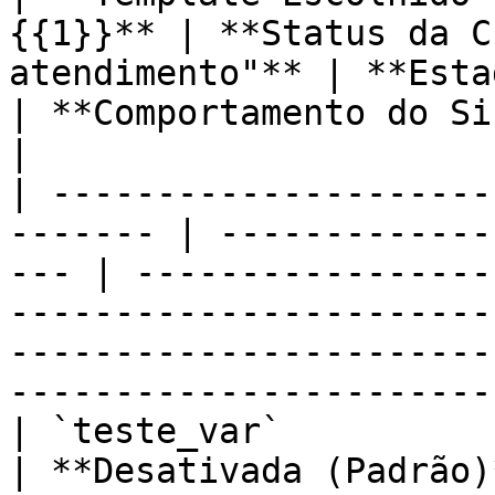
{{1}}** | **Status da C
atendimento"** | **Estado 
| **Comportamento do Sistema**                                                                           
|

| ---------------------
------- | -------------
--- | -----------------
-----------------------
-----------------------
-----------------------
| `teste_var`            | `At
| **Desativada (Padrão)