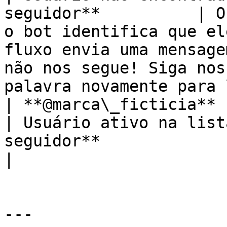
seguidor**          | O
o bot identifica que el
fluxo envia uma mensage
não nos segue! Siga nos
palavra novamente para 
| **@marca\_ficticia**     
| Usuário ativo na list
seguidor**              |                                                                                                                                                                                                  
|

---
