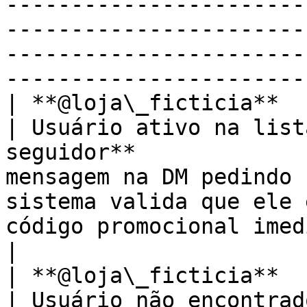
-----------------------
-----------------------
-----------------------
-----------------------
| **@loja\_ficticia**      
| Usuário ativo na list
seguidor**             
mensagem na DM pedindo 
sistema valida que ele 
código promocional imediatamente.                                    
|

| **@loja\_ficticia**      
| Usuário não encontrad