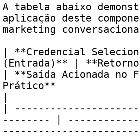
A tabela abaixo demonst
aplicação deste compone
marketing conversaciona
| **Credencial Selecion
(Entrada)** | **Retorno da Met
| **Saída Acionada no F
Prático**                                                                                                                                                                                            
|

| ---------------------
-------- | ------------
-----------------------