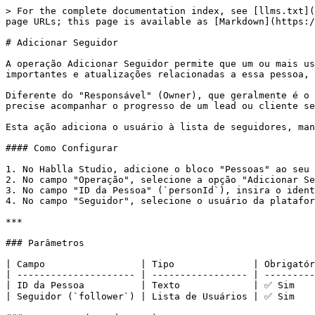
> For the complete documentation index, see [llms.txt](
page URLs; this page is available as [Markdown](https:/
# Adicionar Seguidor

A operação Adicionar Seguidor permite que um ou mais us
importantes e atualizações relacionadas a essa pessoa, 
Diferente do "Responsável" (Owner), que geralmente é o 
precise acompanhar o progresso de um lead ou cliente se
Esta ação adiciona o usuário à lista de seguidores, man
#### Como Configurar

1. No Hablla Studio, adicione o bloco "Pessoas" ao seu 
2. No campo "Operação", selecione a opção "Adicionar Se
3. No campo "ID da Pessoa" (`personId`), insira o ident
4. No campo "Seguidor", selecione o usuário da platafor
***

### Parâmetros

| Campo                 | Tipo              | Obrigatór
| --------------------- | ----------------- | ---------
| ID da Pessoa          | Texto             | ✅ Sim    
| Seguidor (`follower`) | Lista de Usuários | ✅ Sim    