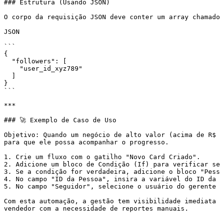
### Estrutura (Usando JSON)

O corpo da requisição JSON deve conter um array chamado
JSON

```

{

  "followers": [

    "user_id_xyz789"

  ]

}

```

***

### 🚀 Exemplo de Caso de Uso

Objetivo: Quando um negócio de alto valor (acima de R$ 
para que ele possa acompanhar o progresso.

1. Crie um fluxo com o gatilho "Novo Card Criado".

2. Adicione um bloco de Condição (If) para verificar se
3. Se a condição for verdadeira, adicione o bloco "Pess
4. No campo "ID da Pessoa", insira a variável do ID da 
5. No campo "Seguidor", selecione o usuário do gerente 
Com esta automação, a gestão tem visibilidade imediata 
vendedor com a necessidade de reportes manuais.
