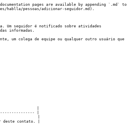
documentation pages are available by appending `.md` to 
es/hablla/pessoas/adicionar-seguidor.md).

a. Um seguidor é notificado sobre atividades 
das informadas.

nte, um colega de equipe ou qualquer outro usuário que 
                |

--------------- |

                |

 deste contato. |
