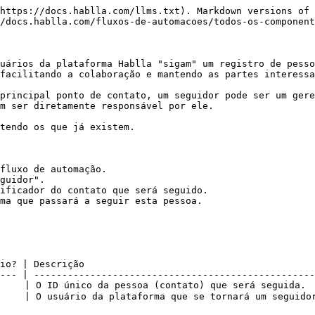
https://docs.hablla.com/llms.txt). Markdown versions of 
/docs.hablla.com/fluxos-de-automacoes/todos-os-component
uários da plataforma Hablla "sigam" um registro de pesso
facilitando a colaboração e mantendo as partes interessa
principal ponto de contato, um seguidor pode ser um gere
m ser diretamente responsável por ele.

tendo os que já existem.

fluxo de automação.

guidor".

ificador do contato que será seguido.

ma que passará a seguir esta pessoa.

io? | Descrição                                         
--- | --------------------------------------------------
    | O ID único da pessoa (contato) que será seguida.  
    | O usuário da plataforma que se tornará um seguidor