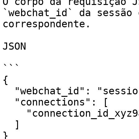
O corpo da requisição J
`webchat_id` da sessão 
correspondente.

JSON

```

{

  "webchat_id": "session_uuid_a1b2c3d4e5",

  "connections": [

    "connection_id_xyz987"

  ]

}
