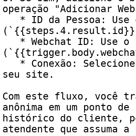
operação "Adicionar Web
   * ID da Pessoa: Use o ID encontrado na busca 
(`{{steps.4.result.id}}`
   * Webchat ID: Use o ID vindo do gatilho 
(`{{trigger.body.webcha
   * Conexão: Selecione a conexão de webchat do 
seu site.

Com este fluxo, você tr
anônima em um ponto de 
histórico do cliente, p
atendente que assuma a 