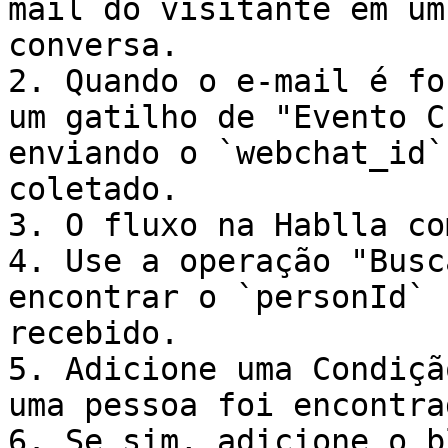
mail do visitante em um
conversa.

2. Quando o e-mail é fo
um gatilho de "Evento C
enviando o `webchat_id`
coletado.

3. O fluxo na Hablla co
4. Use a operação "Busc
encontrar o `personId` 
recebido.

5. Adicione uma Condiçã
uma pessoa foi encontrad
6. Se sim, adicione o b