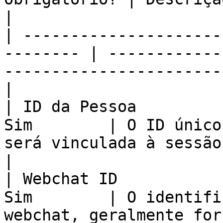
|

| ---------------------
-------- | ------------
-----------------------
|

| ID da Pessoa         
Sim        | O ID único
será vinculada à sessão de chat.       
|

| Webchat ID           
Sim        | O identifi
webchat, geralmente for