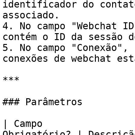
identificador do contat
associado.

4. No campo "Webchat ID
contém o ID da sessão d
5. No campo "Conexão", 
conexões de webchat est
***

### Parâmetros

| Campo                
Obrigatório? | Descrição                                                                             