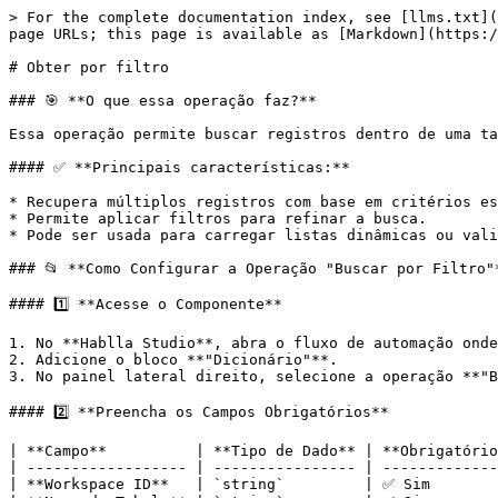
> For the complete documentation index, see [llms.txt](
page URLs; this page is available as [Markdown](https:/
# Obter por filtro

### 🎯 **O que essa operação faz?**

Essa operação permite buscar registros dentro de uma ta
#### ✅ **Principais características:**

* Recupera múltiplos registros com base em critérios es
* Permite aplicar filtros para refinar a busca.

* Pode ser usada para carregar listas dinâmicas ou vali
### 📂 **Como Configurar a Operação "Buscar por Filtro"*
#### 1️⃣ **Acesse o Componente**

1. No **Hablla Studio**, abra o fluxo de automação onde
2. Adicione o bloco **"Dicionário"**.

3. No painel lateral direito, selecione a operação **"B
#### 2️⃣ **Preencha os Campos Obrigatórios**

| **Campo**          | **Tipo de Dado** | **Obrigatório
| ------------------ | ---------------- | -------------
| **Workspace ID**   | `string`         | ✅ Sim        