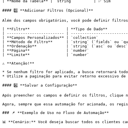
| **Nome da Tabela** | `string`         | ✅ Sim        
#### 3️⃣ **Adicionar Filtros (Opcional)**

Além dos campos obrigatórios, você pode definir filtros
| **Filtro**                | **Tipo de Dado**         
| ------------------------- | -------------------------
| **Campos Personalizados** | `collection`             
| **Método de Filtro**      | `string` (`fields` ou `qu
| **Ordenação**             | `string` (`asc` ou `desc`
| **Página**                | `number`                 
| **Limite**                | `number`                 
⚠️ **Atenção!**

* Se nenhum filtro for aplicado, a busca retornará todo
* Utilize a paginação para evitar retorno excessivo de 
#### 4️⃣ **Salvar a Configuração**

Após preencher os campos e definir os filtros, clique n
Agora, sempre que essa automação for acionada, os regis
### 📌 **Exemplo de Uso no Fluxo de Automação**

📊 **Cenário:** Você deseja buscar todos os clientes ca