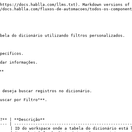
https://docs.hablla.com/llms.txt). Markdown versions of 
/docs.hablla.com/fluxos-de-automacoes/todos-os-component
bela do dicionário utilizando filtros personalizados.

pecíficos.

dar informações.

*

 deseja buscar registros no dicionário.

uscar por Filtro"**.

?** | **Descrição**                                     
--- | --------------------------------------------------
    | ID do workspace onde a tabela do dicionário está l