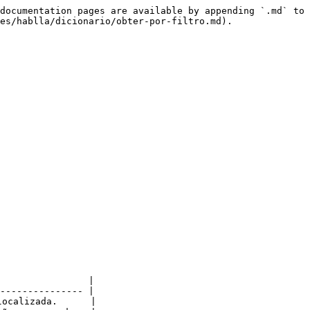
documentation pages are available by appending `.md` to 
es/hablla/dicionario/obter-por-filtro.md).

                |

--------------- |

ocalizada.      |
