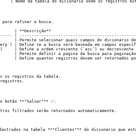
    | Nome da tabela do dicionário onde os registros est
 para refinar a busca.

      | **Descrição**                                   
----- | ------------------------------------------------
      | Permite selecionar quais campos do dicionário de
ery`) | Define se a busca será baseada em campos específ
)     | Define a ordem crescente (`asc`) ou decrescente 
      | Permite definir a página da busca para paginação
      | Define quantos registros devem ser retornados po
s os registros da tabela.

registros.

o botão **"Salvar"** ✅.

tros filtrados serão retornados automaticamente.

dastrados na tabela **"Clientes"** do dicionário que estã