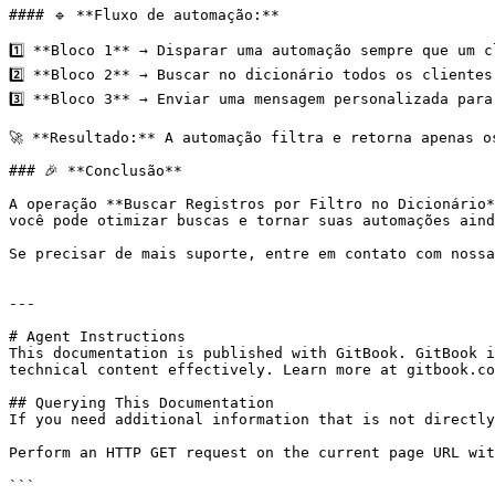
#### 🔹 **Fluxo de automação:**

1️⃣ **Bloco 1** → Disparar uma automação sempre que um c
2️⃣ **Bloco 2** → Buscar no dicionário todos os clientes
3️⃣ **Bloco 3** → Enviar uma mensagem personalizada para
🚀 **Resultado:** A automação filtra e retorna apenas o
### 🎉 **Conclusão**

A operação **Buscar Registros por Filtro no Dicionário*
você pode otimizar buscas e tornar suas automações aind
Se precisar de mais suporte, entre em contato com nossa 
---

# Agent Instructions

This documentation is published with GitBook. GitBook i
technical content effectively. Learn more at gitbook.co
## Querying This Documentation

If you need additional information that is not directly
Perform an HTTP GET request on the current page URL wit
```
