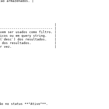
ão armazenados. |

                            |

--------------------------- |

vem ser usados como filtro. |

icos ou em query string.    |

(`desc`) dos resultados.    |

 dos resultados.            |

r vez.                      |

o no status **"Ativo"**.
