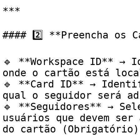
***

#### 2️⃣ **Preencha os C
🔹 **Workspace ID** → I
onde o cartão está loca
🔹 **Card ID** → Identi
qual o seguidor será ad
🔹 **Seguidores** → Sel
usuários que devem ser 
do cartão (Obrigatório).