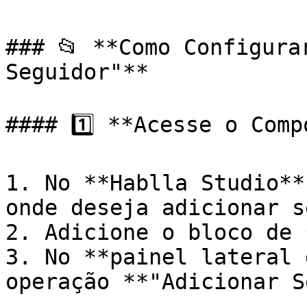
### 📂 **Como Configura
Seguidor"**

#### 1️⃣ **Acesse o Comp
1. No **Hablla Studio**
onde deseja adicionar s
2. Adicione o bloco de 
3. No **painel lateral 
operação **"Adicionar S