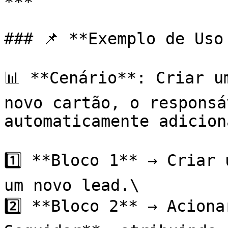
***

### 📌 **Exemplo de Uso
📊 **Cenário**: Criar u
novo cartão, o responsá
automaticamente adicion
1️⃣ **Bloco 1** → Criar 
um novo lead.\

2️⃣ **Bloco 2** → Aciona